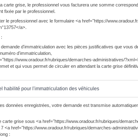
a carte grise, le professionnel vous facturera une somme correspondant
 fixée par le professionnel.
 le professionnel avec le formulaire <a href="https://www.oradour.f
n°13757</a>.
 :
 demande d'immatriculation avec les pièces justificatives que vous dev
 numéro d'immatriculation,
f="https://www.oradour.fr/rubriques/demarches-administratives/?xml=F
emet et qui vous permet de circuler en attendant la carte grise définiti
l habilité pour l'immatriculation des véhicules
es données enregistrées, votre demande est transmise automatiquement
e carte grise sous <a href="https://www.oradour.fr/rubriques/demarc
 7 <a href="https://www.oradour.fr/rubriques/demarches-administrati
long :