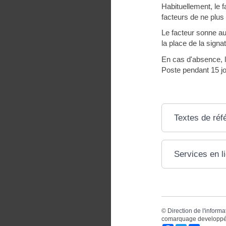
Habituellement, le f
facteurs de ne plus
Le facteur sonne au 
la place de la signa
En cas d'absence, l
Poste pendant 15 jo
Textes de réf
Services en l
©
Direction de l'informa
comarquage developpé