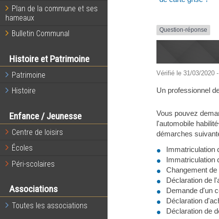
Plan de la commune et ses
hameaux
Question-réponse
Bulletin Communal
Histoire et Patrimoine
Vérifié le 31/03/2020 -
Patrimoine
Un professionnel de 
Histoire
Vous pouvez demand
Enfance / Jeunesse
l'automobile habilit
Centre de loisirs
démarches suivante
Écoles
Immatriculation 
Immatriculation 
Péri-scolaires
Changement de lo
Déclaration de l
Associations
Demande d'un cert
Déclaration d'ac
Toutes les associations
Déclaration de d