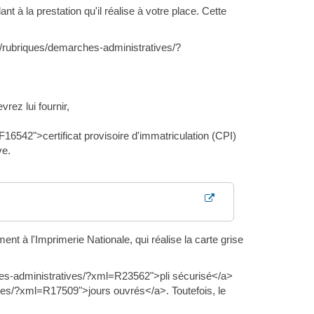
 à la prestation qu'il réalise à votre place. Cette
r/rubriques/demarches-administratives/?
rez lui fournir,
16542">certificat provisoire d'immatriculation (CPI)
ve.
 à l'Imprimerie Nationale, qui réalise la carte grise
hes-administratives/?xml=R23562">pli sécurisé</a>
ves/?xml=R17509">jours ouvrés</a>. Toutefois, le