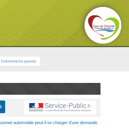
Evénements passés
ionnel automobile peut-il se charger d'une demande