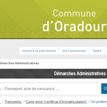
Histoire et patrimoine
Vie communale
Santé
émarches Administratives
Démarches Administratives
s
>
Transports
>
Carte grise (certificat d'immatriculation)
>
Un profess