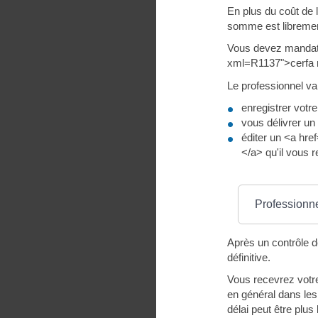
En plus du coût de l
somme est librement
Vous devez mandater
xml=R1137">cerfa 
Le professionnel va
enregistrer votre
vous délivrer un
éditer un <a hre
</a> qu'il vous r
Où s’adresser ?
Professionne
Après un contrôle d
définitive.
Vous recevrez votr
en général dans les
délai peut être plus 