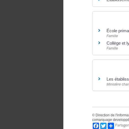
Et aussi
École primai
Famille
Collège et l
Famille
Pour en savoir
Les établis
Ministère char
©
Direction de l'informa
comarquage developpé
Facebook
Twitter
Partager