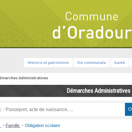
Histoire et patrimoine
Vie communale
Santé
émarches Administratives
Démarches Administratives
s
>
Famille
>
Obligation scolaire