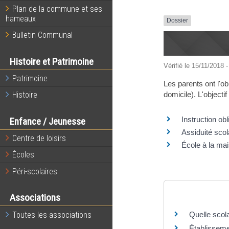
Plan de la commune et ses
hameaux
Dossier
Bulletin Communal
Histoire et Patrimoine
Vérifié le 15/11/2018 -
Patrimoine
Les parents ont l'ob
domicile). L'objecti
Histoire
Instruction obl
Enfance / Jeunesse
Assiduité scol
Centre de loisirs
École à la ma
Écoles
Péri-scolaires
Questions ? R
Associations
Toutes les associations
Quelle scola
Établissemen