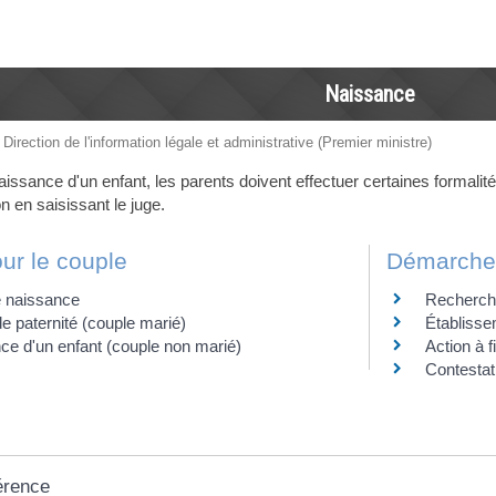
Naissance
 Direction de l'information légale et administrative (Premier ministre)
aissance d'un enfant, les parents doivent effectuer certaines formalités.
on en saisissant le juge.
ur le couple
Démarches
e naissance
Recherche
e paternité (couple marié)
Établissem
e d'un enfant (couple non marié)
Action à f
Contestati
érence