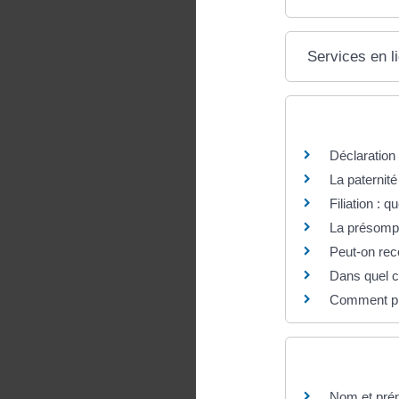
Services en l
Questions ? R
Déclaration
La paternité
Filiation : 
La présompti
Peut-on reco
Dans quel ca
Comment pro
Et aussi
Nom et pré