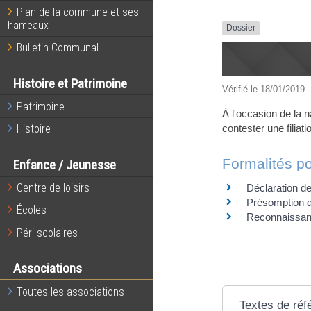
Plan de la commune et ses
hameaux
Dossier
Bulletin Communal
Histoire et Patrimoine
Vérifié le 18/01/2019 -
Patrimoine
À l'occasion de la n
contester une filiati
Histoire
Formalités po
Enfance / Jeunesse
Centre de loisirs
Déclaration d
Présomption d
Écoles
Reconnaissanc
Péri-scolaires
Associations
Toutes les associations
Textes de réf