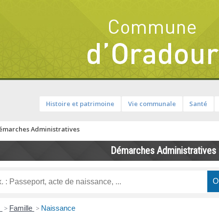
Histoire et patrimoine
Vie communale
Santé
émarches Administratives
Démarches Administratives
s
>
Famille
>
Naissance