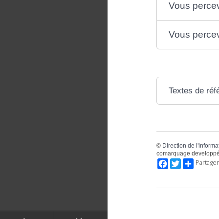
Vous perceve
Vous perceve
Textes de réf
©
Direction de l'informa
comarquage developpé
Facebook
Twitter
Partager