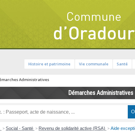
Histoire et patrimoine
Vie communale
Santé
émarches Administratives
Démarches Administratives
s
>
Social - Santé
>
Revenu de solidarité active (RSA)
>
Aide excepti