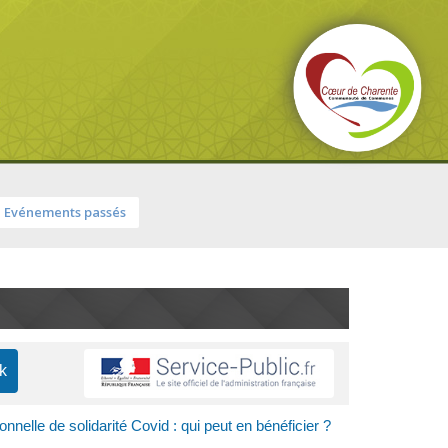
Evénements passés
onnelle de solidarité Covid : qui peut en bénéficier ?