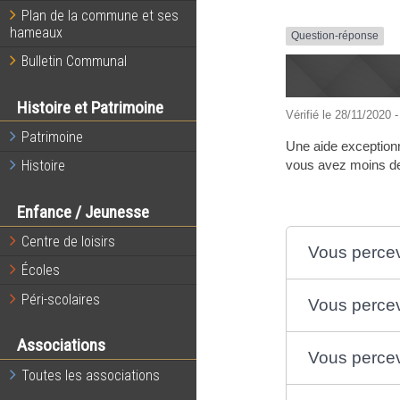
Plan de la commune et ses
hameaux
Question-réponse
Bulletin Communal
Histoire et Patrimoine
Vérifié le 28/11/2020 -
Patrimoine
Une aide exception
vous avez moins de 2
Histoire
Enfance / Jeunesse
Centre de loisirs
Vous percev
Écoles
Péri-scolaires
Vous perce
Associations
Vous perceve
Toutes les associations