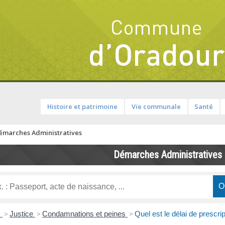
Histoire et patrimoine
Vie communale
Santé
émarches Administratives
Démarches Administratives
s
>
Justice
>
Condamnations et peines
>
Quel est le délai de prescri