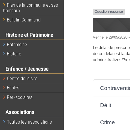
Plan de la commune et ses
hameaux
Question-réponse
Bulletin Communal
Histoire et Patrimoine
Vérifié le 29/05/2020 -
Patrimoine
Le délai de prescrip
de ce délai est la 
Histoire
administratives/?xm
Enfance / Jeunesse
Centre de loisirs
Contraventi
Écoles
Péri-scolaires
Délit
Associations
Crime
Toutes les associations