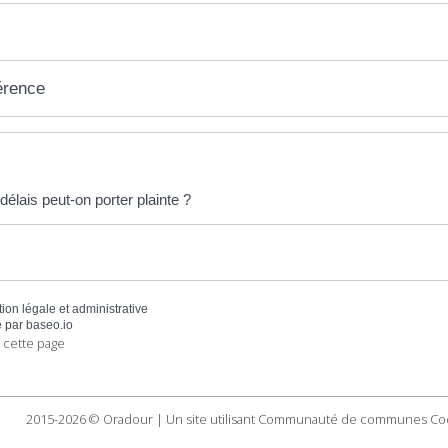
érence
éponses !
élais peut-on porter plainte ?
tion légale et administrative
 par
baseo.io
 cette page
2015-2026 © Oradour | Un site utilisant Communauté de communes Co