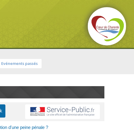
Evénements passés
ption d'une peine pénale ?