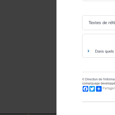
Textes de réf
Questions ? R
Dans quels d
©
Direction de l'informa
comarquage developpé
Facebook
Twitter
Partager