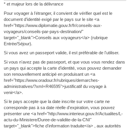
* et majeur lors de la délivrance
Pour voyager à l'étranger, il convient de vérifier quel est le
document d’identité exigé par le pays sur le site <a
href="https://www.diplomatie.gouv.fr/fr/conseils-aux-
voyageurs/conseils-par-pays-destination/"
target="_blank">Conseils aux voyageurs</a> (rubrique
Entrée/Séjour).
Si vous avez un passeport valide, il est préférable de l'utiliser.
Si vous n'avez pas de passeport, et que vous vous rendez dans
un pays qui accepte la carte d'identité, vous pouvez demander
son renouvellement anticipé en produisant un <a
href="https://www.oradour.fr/rubriques/demarches-
administratives/?xml=R46595">justificatif du voyage à
venir</a>.
Si le pays accepte que la date inscrite sur votre carte ne
corresponde pas à sa date réelle d'expiration, vous pouvez
présenter une <a href="http://www.interieur.gouv.fr/Actualites/L-
actu-du-Ministere/Duree-de-validite-de-la-CNI"
target="_blank">fiche d'information traduite</a> , aux autorités