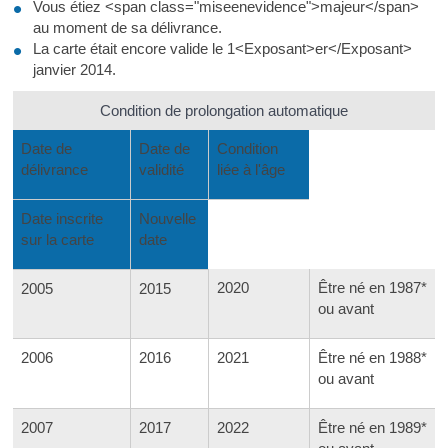
Vous étiez <span class="miseenevidence">majeur</span>
au moment de sa délivrance.
La carte était encore valide le 1<Exposant>er</Exposant>
janvier 2014.
Condition de prolongation automatique
Date de
Date de
Condition
délivrance
validité
liée à l'âge
Date inscrite
Nouvelle
sur la carte
date
2020
Être né en 1987*
2005
2015
ou avant
2006
2016
2021
Être né en 1988*
ou avant
2007
2017
2022
Être né en 1989*