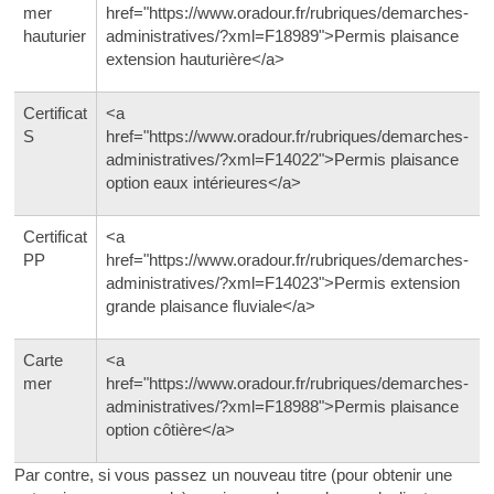
mer
href="https://www.oradour.fr/rubriques/demarches-
hauturier
administratives/?xml=F18989">Permis plaisance
extension hauturière</a>
Certificat
<a
S
href="https://www.oradour.fr/rubriques/demarches-
administratives/?xml=F14022">Permis plaisance
option eaux intérieures</a>
Certificat
<a
PP
href="https://www.oradour.fr/rubriques/demarches-
administratives/?xml=F14023">Permis extension
grande plaisance fluviale</a>
Carte
<a
mer
href="https://www.oradour.fr/rubriques/demarches-
administratives/?xml=F18988">Permis plaisance
option côtière</a>
Par contre, si vous passez un nouveau titre (pour obtenir une