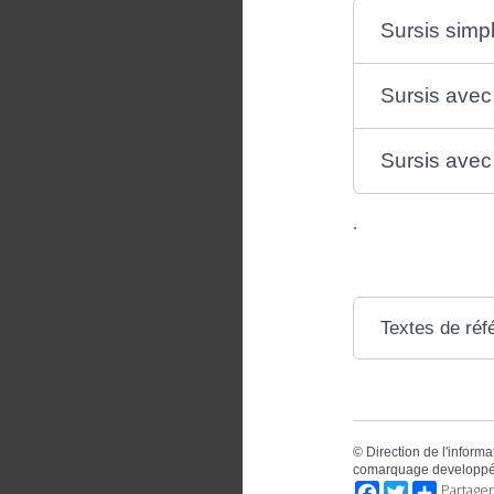
Sursis simp
Sursis avec
Sursis avec 
.
Textes de réf
©
Direction de l'informa
comarquage developpé
Facebook
Twitter
Partager