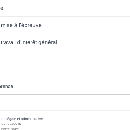
le
 mise à l'épreuve
travail d'intérêt général
érence
tion légale et administrative
 par
baseo.io
 cette page