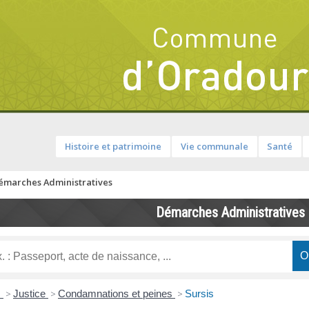
Histoire et patrimoine
Vie communale
Santé
émarches Administratives
Démarches Administratives
s
>
Justice
>
Condamnations et peines
>
Sursis