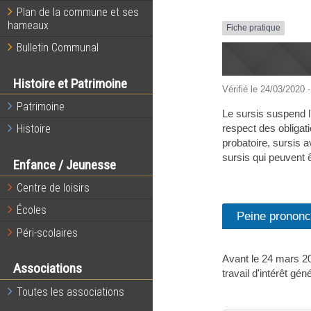
Plan de la commune et ses
hameaux
Fiche pratique
Bulletin Communal
Histoire et Patrimoine
Vérifié le 24/03/2020 -
Patrimoine
Le sursis suspend l'
respect des obligat
Histoire
probatoire, sursis a
sursis qui peuvent ê
Enfance / Jeunesse
Centre de loisirs
Écoles
Peine prononc
Péri-scolaires
Avant le 24 mars 202
Associations
travail d'intérêt géné
Toutes les associations