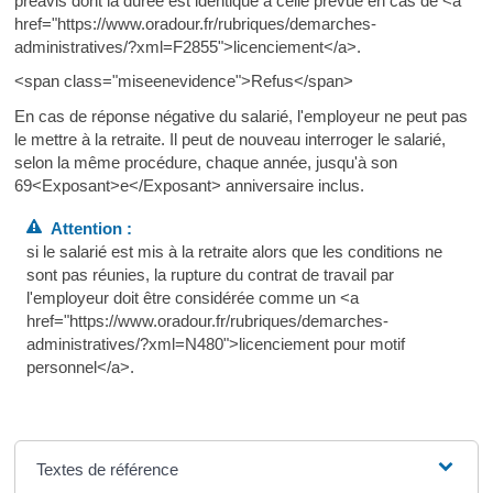
préavis dont la durée est identique à celle prévue en cas de <a
href="https://www.oradour.fr/rubriques/demarches-
administratives/?xml=F2855">licenciement</a>.
<span class="miseenevidence">Refus</span>
En cas de réponse négative du salarié, l'employeur ne peut pas
le mettre à la retraite. Il peut de nouveau interroger le salarié,
selon la même procédure, chaque année, jusqu'à son
69<Exposant>e</Exposant> anniversaire inclus.
Attention :
si le salarié est mis à la retraite alors que les conditions ne
sont pas réunies, la rupture du contrat de travail par
l'employeur doit être considérée comme un <a
href="https://www.oradour.fr/rubriques/demarches-
administratives/?xml=N480">licenciement pour motif
personnel</a>.
Textes de référence