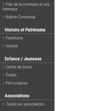
Plan de la commune et ses
hameaux
Bulletin Communal
Histoire et Patrimoine
Patrimoine
Histoire
Enfance / Jeunesse
Centre de loisirs
Écoles
Péri-scolaires
Associations
Toutes les associations