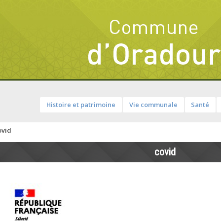
Histoire et patrimoine
Vie communale
Santé
ovid
covid