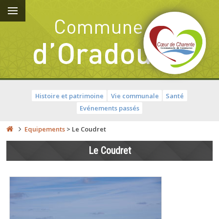
Histoire et patrimoine
Vie communale
Santé
Evénements passés
Equipements
>
Le Coudret
Le Coudret