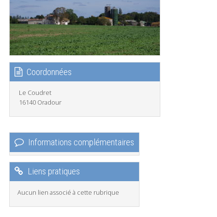
Coordonnées
Le Coudret
16140 Oradour
Informations complémentaires
Liens pratiques
Aucun lien associé à cette rubrique