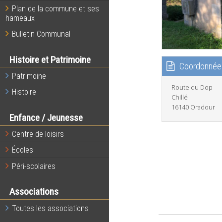
Plan de la commune et ses
hameaux
Bulletin Communal
Histoire et Patrimoine
Coordonnée
Patrimoine
Route du Dop
Histoire
Chillé
16140 Oradour
Enfance / Jeunesse
Centre de loisirs
Écoles
Péri-scolaires
Associations
Toutes les associations