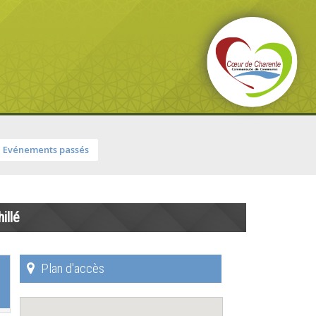
Evénements passés
illé
Plan d'accès