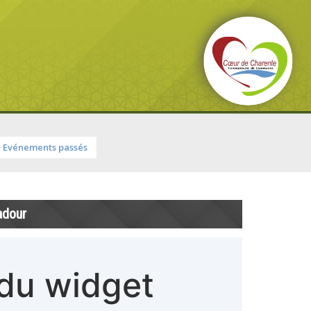
Evénements passés
adour