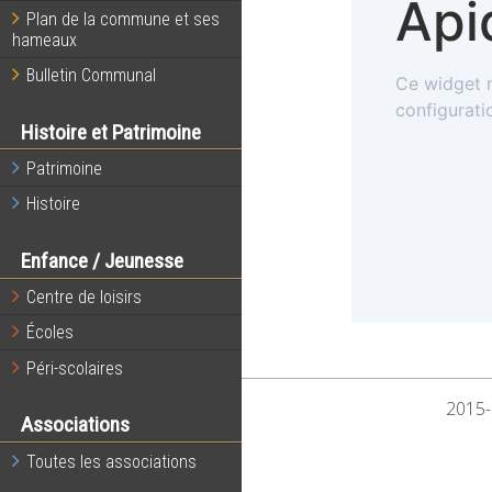
Plan de la commune et ses
hameaux
Bulletin Communal
Histoire et Patrimoine
Patrimoine
Histoire
Enfance / Jeunesse
Centre de loisirs
Écoles
Péri-scolaires
2015-
Associations
Toutes les associations